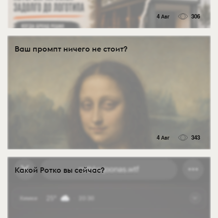
4 Авг
306
Ваш промпт ничего не стоит?
4 Авг
343
Какой Ротко вы сейчас?