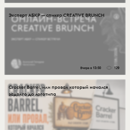
Эксперт АБКР — спикер CREATIVE BRUNCH
Вчера в 13:50
129
Cracker Barrel, или провал который начался
задолго до логотипа