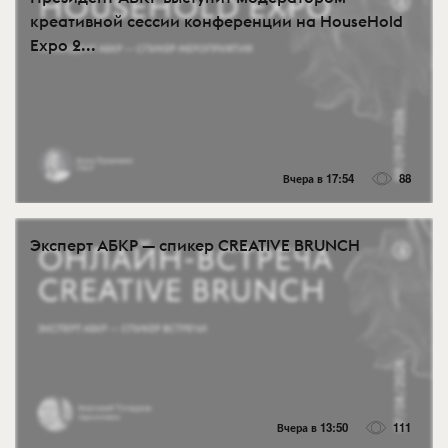
креативной сессии конференции на HouseHold
Expo 2...
Вчера в 17:54
88
Эксперт АБКР — спикер CREATIVE BRUNCH
Вчера в 13:50
111