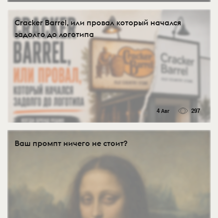
Cracker Barrel, или провал который начался
задолго до логотипа
4 Авг
297
Ваш промпт ничего не стоит?