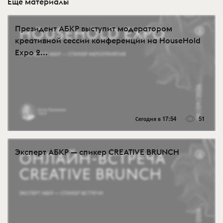
Еще материалы
Президент АБКР выступит модератором
креативной сессии конференции на HouseHold
Expo 2...
Сегодня в 17:54
51
Эксперт АБКР — спикер CREATIVE BRUNCH