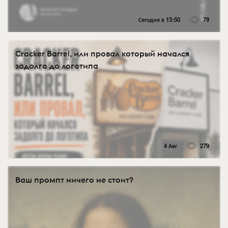
Сегодня в 13:50
79
Cracker Barrel, или провал который начался
задолго до логотипа
4 Авг
279
Ваш промпт ничего не стоит?