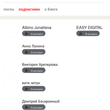
посты
подписчики
о блоге
Albino Junalieva
EASY DIGITAL
В коллеги
В коллеги
Анна Лунина
В коллеги
Виктория Ариткулова
В коллеги
витя летун
В коллеги
Дмитрий Бескромный
В коллеги