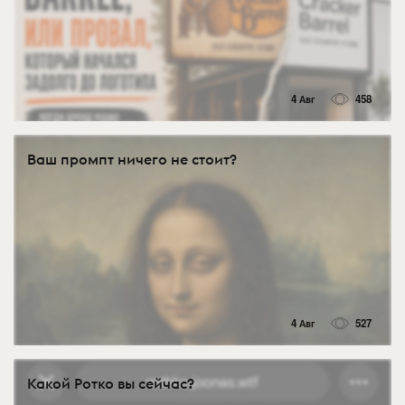
4 Авг
458
Ваш промпт ничего не стоит?
4 Авг
527
Какой Ротко вы сейчас?