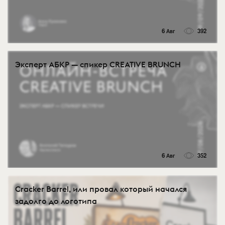
6 Авг
392
Эксперт АБКР — спикер CREATIVE BRUNCH
6 Авг
352
Cracker Barrel, или провал который начался
задолго до логотипа