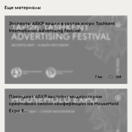
Еще материалы
Эксперты АБКР вошли в состав жюри Tashkent
International Advertising Festival
7 Авг
264
Президент АБКР выступит модератором
креативной сессии конференции на HouseHold
Expo 2...