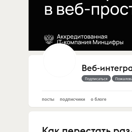
Веб-интегр
Подписаться
Пожалов
посты
подписчики
о блоге
Как перестать ра