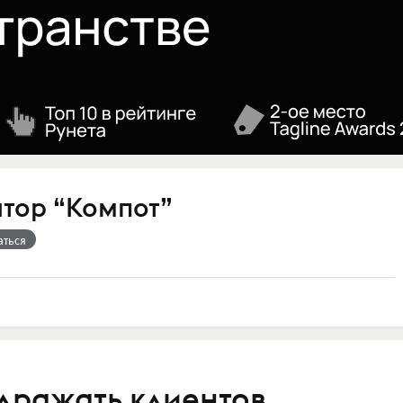
атор “Компот”
аться
здражать клиентов