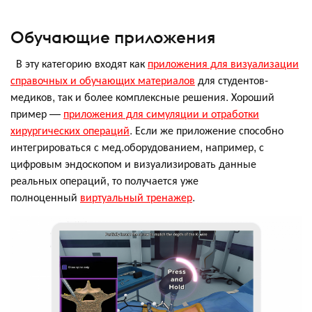
Обучающие приложения
В эту категорию входят как
приложения для визуализации
справочных и обучающих материалов
для студентов-
медиков, так и более комплексные решения. Хороший
пример —
приложения для симуляции и отработки
хирургических операций
. Если же приложение способно
интегрироваться с мед.оборудованием, например, с
цифровым эндоскопом и визуализировать данные
реальных операций, то получается уже
полноценный
виртуальный тренажер
.