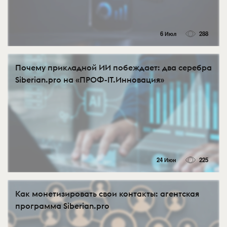
6 Июл
288
Почему прикладной ИИ побеждает: два серебра
Siberian.pro на «ПРОФ-IT.Инновация»
24 Июн
225
Как монетизировать свои контакты: агентская
программа Siberian.pro