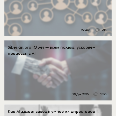
22 Апр
295
Siberian.pro 10 лет — всем польза: ускоряем
процессы с AI
29 Дек 2025
1355
Как AI делает заводы умнее их директоров