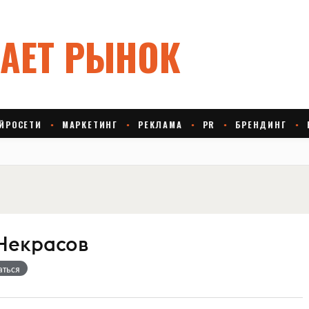
Некрасов
аться