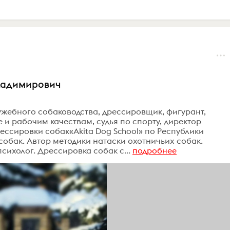
ладимирович
ужебного собаководства, дрессировщик, фигурант,
 и рабочим качествам, судья по спорту, директор
ссировки собак«Akita Dog School» по Республики
собак. Автор методики натаски охотничьих собак.
ихолог. Дрессировка собак с...
подробнее