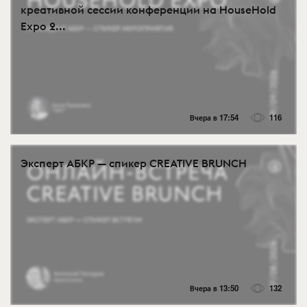
креативной сессии конференции на HouseHold
Expo 2...
Вчера в 17:54
116
Эксперт АБКР — спикер CREATIVE BRUNCH
Вчера в 13:50
132