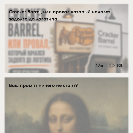
Cracker Barrel, или провал который начался
задолго до логотипа
4 Авг
309
Ваш промпт ничего не стоит?