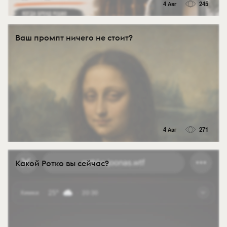
4 Авг
245
Ваш промпт ничего не стоит?
4 Авг
271
Какой Ротко вы сейчас?