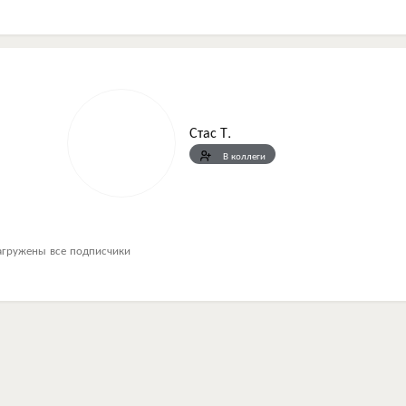
Стас Т.
В коллеги
агружены все подписчики