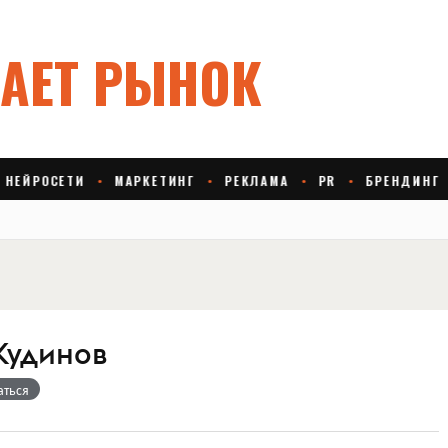
Кудинов
аться