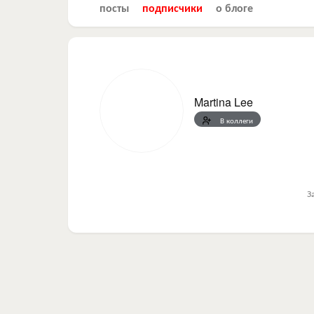
посты
подписчики
о блоге
Martina Lee
В коллеги
З