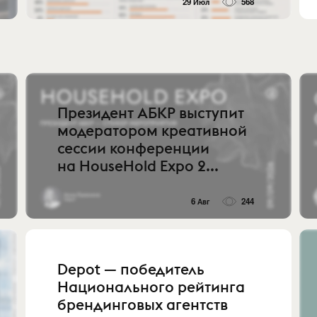
29 Июл
568
Президент АБКР выступит
модератором креативной
сессии конференции
на HouseHold Expo 2...
6 Авг
244
Depot — победитель
Национального рейтинга
брендинговых агентств