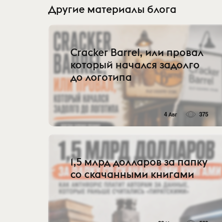
Другие материалы блога
Cracker Barrel, или провал
который начался задолго
до логотипа
4 Авг
375
1,5 млрд долларов за папку
со скачанными книгами