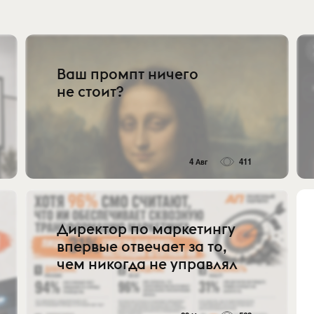
Ваш промпт ничего
не стоит?
4 Авг
411
Директор по маркетингу
впервые отвечает за то,
чем никогда не управлял