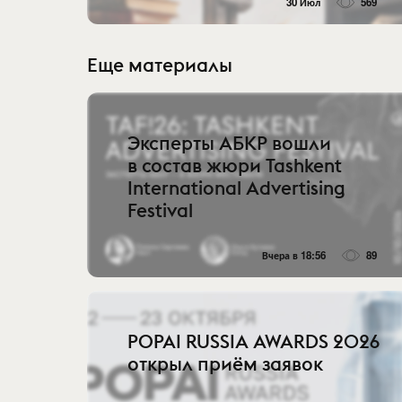
30 Июл
569
Еще материалы
Эксперты АБКР вошли
в состав жюри Tashkent
International Advertising
Festival
Вчера в 18:56
89
POPAI RUSSIA AWARDS 2026
открыл приём заявок