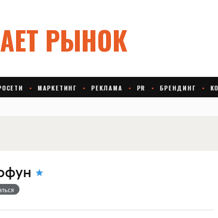
рфун
аться