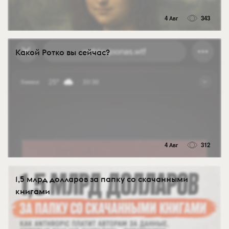
4 Авг
343
Какой Ротко вы сейчас?
4 Авг
312
1,5 млрд долларов за папку со скачанными
книгами