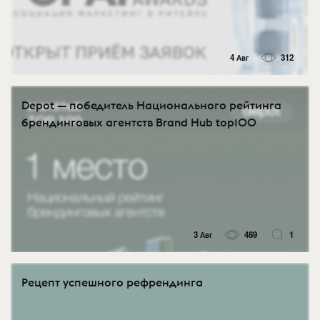
4 Авг
312
Depot — победитель Национального рейтинга
брендинговых агентств Brand Hub top100
3 Авг
489
1
Рецепт успешного рефрендинга