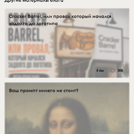
Cracker Barrel, или провал который начался
задолго до логотипа
4 Авг
306
Ваш промпт ничего не стоит?