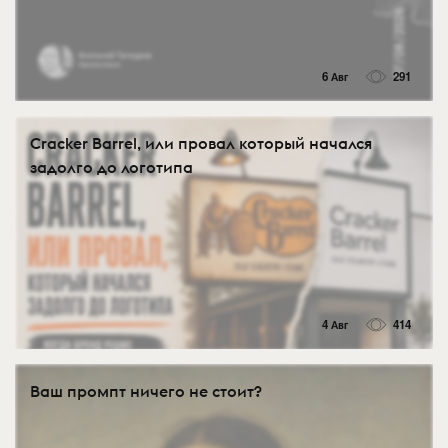
6 Авг
291
Cracker Barrel, или провал который начался
задолго до логотипа
4 Авг
414
Ваш промпт ничего не стоит?