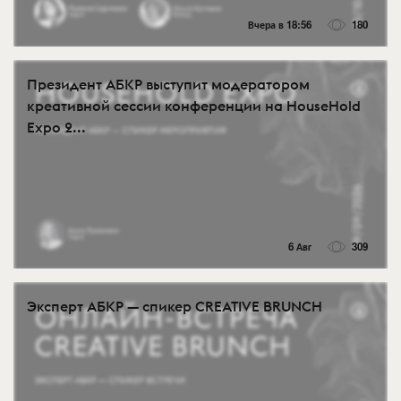
Вчера в 18:56
180
Президент АБКР выступит модератором
креативной сессии конференции на HouseHold
Expo 2...
6 Авг
309
Эксперт АБКР — спикер CREATIVE BRUNCH