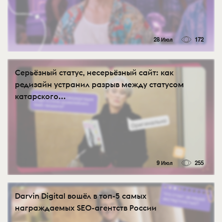
28 Июл
172
Серьёзный статус, несерьёзный сайт: как
редизайн устранил разрыв между статусом
катарского...
9 Июл
255
Darvin Digital вошёл в топ-5 самых
награждаемых SEO-агентств России