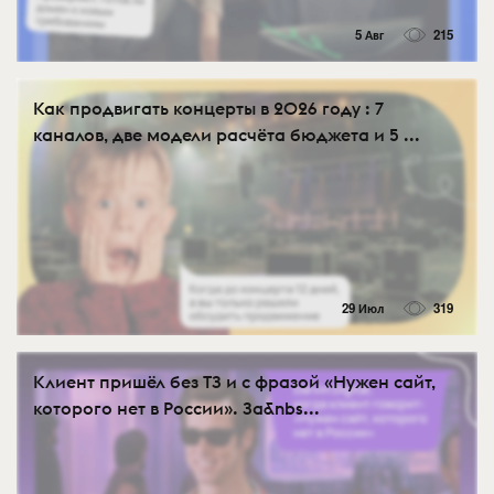
5 Авг
215
Как продвигать концерты в 2026 году : 7
каналов, две модели расчёта бюджета и 5 ...
29 Июл
319
Клиент пришёл без ТЗ и с фразой «Нужен сайт,
которого нет в России». За&nbs...