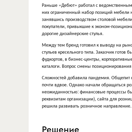
Раньше «Дебют» работал с ведомственными
них ограниченный набор позиций мебели н
занявшись производством столовой мебели 
покупатели, привыкшие к эконом-позицион
дорогие дизайнерские стулья.
Между тем бренд готовил к выводу на рыно
стульев кресельного типа. Заказчик готов 
фудкортов, в бизнес-центры, корпоративны
каталоги. Вопрос смены позиционирования 
Сложностей добавила пандемия. Общепит н
почти вдвое. Однако начали обращаться ро
неожиданностью: финансовые процессы был
реквизитам организации), сайта для розниц
решила развивать розничное направление.
Решение