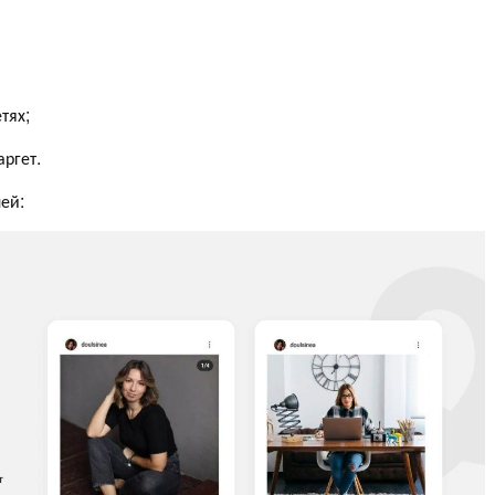
тях;
ргет.
ей: