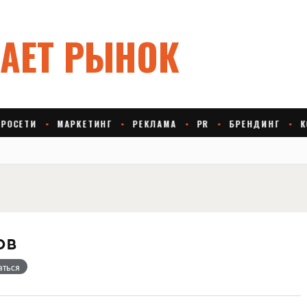
ов
аться