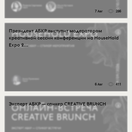
7 Авг
286
Президент АБКР выступит модератором
креативной сессии конференции на HouseHold
Expo 2...
6 Авг
411
Эксперт АБКР — спикер CREATIVE BRUNCH