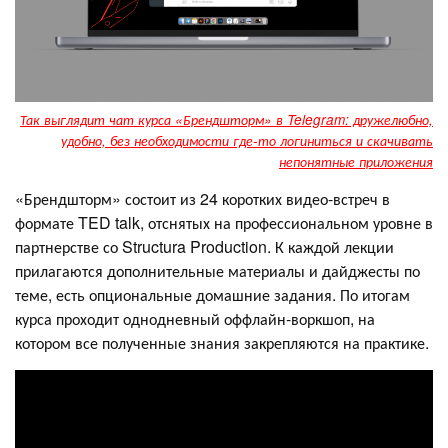
Так выглядит чат курса «Брендшторм» в Telegram: дружелюбно,
удобно, без необходимости где-то логиниться и скачивать
непонятные приложения
«Брендшторм» состоит из 24 коротких видео-встреч в
формате TED talk, отснятых на профессиональном уровне в
партнерстве со Structura Production. К каждой лекции
прилагаются дополнительные материалы и дайджесты по
теме, есть опциональные домашние задания. По итогам
курса проходит однодневный оффлайн-воркшоп, на
котором все полученные знания закрепляются на практике.