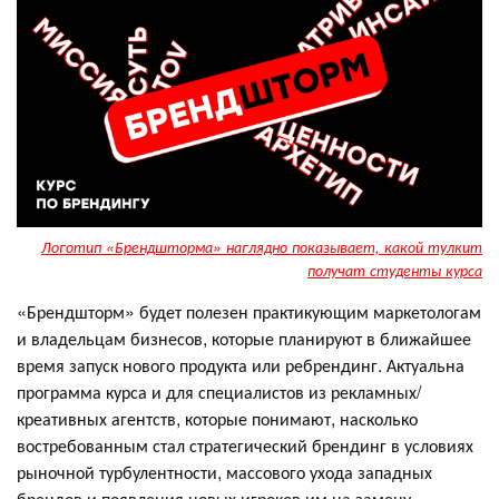
Логотип «Брендшторма» наглядно показывает, какой тулкит
получат студенты курса
«Брендшторм» будет полезен практикующим маркетологам
и владельцам бизнесов, которые планируют в ближайшее
время запуск нового продукта или ребрендинг. Актуальна
программа курса и для специалистов из рекламных/
креативных агентств, которые понимают, насколько
востребованным стал стратегический брендинг в условиях
рыночной турбулентности, массового ухода западных
брендов и появления новых игроков им на замену.