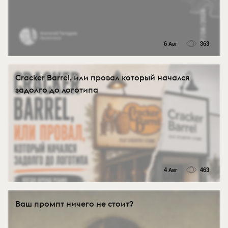
6 Авг
363
Cracker Barrel, или провал который начался
задолго до логотипа
4 Авг
463
Ваш промпт ничего не стоит?