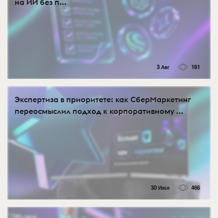
на ИИ без п...
3 Авг
161
Экспертиза в приоритете: как СберМаркетинг
переосмыслил подход к корпоративному ...
30 Июл
466