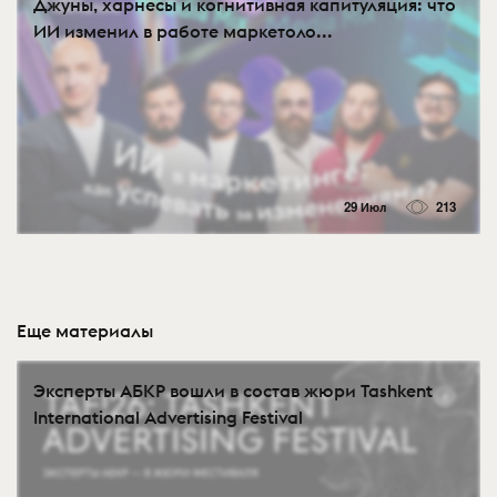
Джуны, харнесы и когнитивная капитуляция: что
ИИ изменил в работе маркетоло...
29 Июл
213
Еще материалы
Эксперты АБКР вошли в состав жюри Tashkent
International Advertising Festival