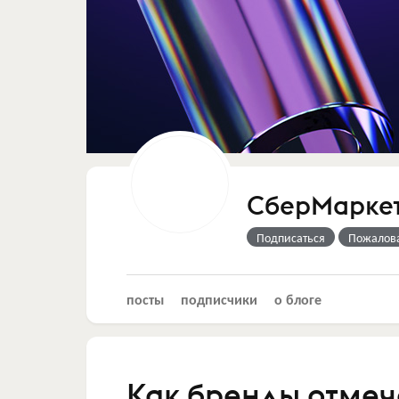
СберМарке
Подписаться
Пожалов
посты
подписчики
о блоге
Как бренды отмеч