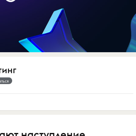
тинг
аться
ают наступление