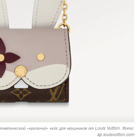
Тематический «кроличий» кейс для наушников от Louis Vuitton. Фото:
ap.louisvuitton.com