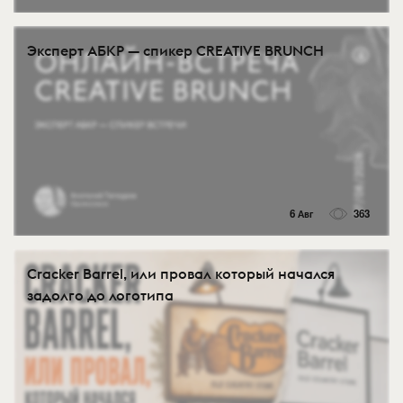
Эксперт АБКР — спикер CREATIVE BRUNCH
6 Авг
363
Cracker Barrel, или провал который начался
задолго до логотипа