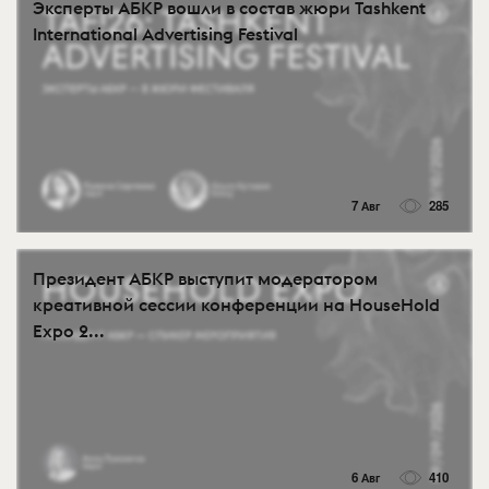
Эксперты АБКР вошли в состав жюри Tashkent
International Advertising Festival
7 Авг
285
Президент АБКР выступит модератором
креативной сессии конференции на HouseHold
Expo 2...
6 Авг
410