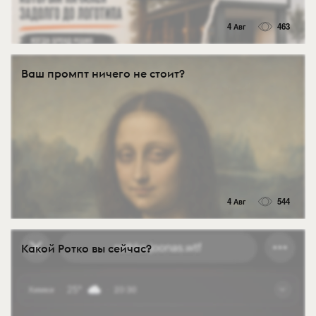
4 Авг
463
Ваш промпт ничего не стоит?
4 Авг
544
Какой Ротко вы сейчас?