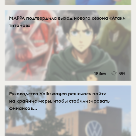
MAPPA подтвердила выход нового сезона «Атаки
титанов»
19 Июл
664
Руководство Volkswagen решилось пойти
на крайние меры, чтобы стабилизировать
финансов...