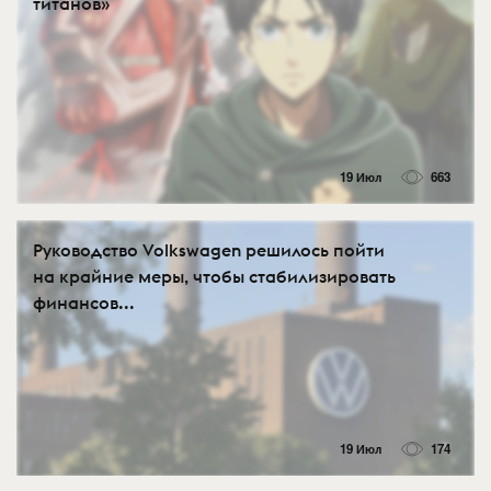
титанов»
19 Июл
663
Руководство Volkswagen решилось пойти
на крайние меры, чтобы стабилизировать
финансов...
19 Июл
174