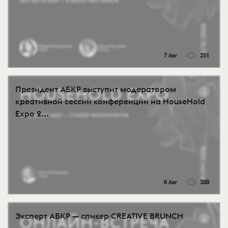
7 Авг
251
Президент АБКР выступит модератором
креативной сессии конференции на HouseHold
Expo 2...
6 Авг
388
Эксперт АБКР — спикер CREATIVE BRUNCH