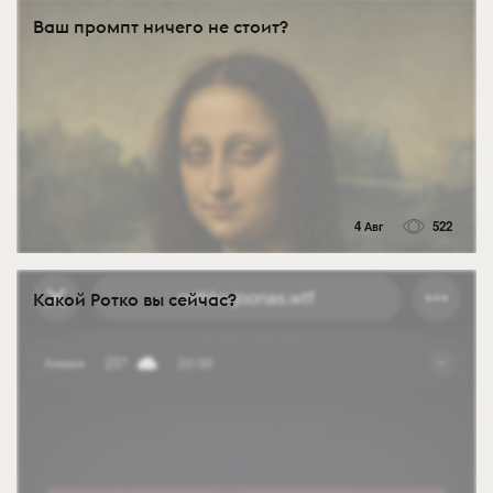
Ваш промпт ничего не стоит?
4 Авг
522
Какой Ротко вы сейчас?