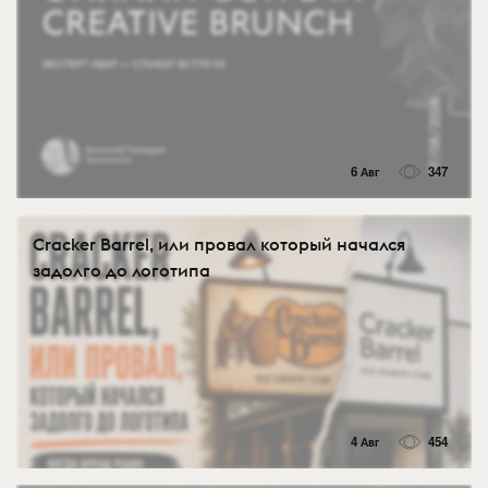
6 Авг
347
Cracker Barrel, или провал который начался
задолго до логотипа
4 Авг
454