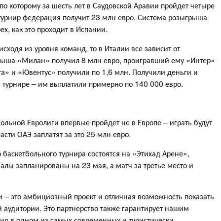
 по которому за шесть лет в Саудовской Аравии пройдет четыре
турнир федерация получит 23 млн евро. Система розыгрыша
х, как это проходит в Испании.
сходя из уровня команд, то в Италии все зависит от
грыша «Милан» получил 8 млн евро, проигравший ему «Интер»
та» и «Ювентус» получили по 1,6 млн. Получили деньги и
 турнире – им выплатили примерно по 140 000 евро.
ольной Евролиги впервые пройдет не в Европе – играть будут
асти ОАЭ заплатят за это 25 млн евро.
баскетбольного турнира состоятся на «Этихад Арене»,
алы запланированы на 23 мая, а матч за третье место и
 – это амбициозный проект и отличная возможность показать
 аудитории. Это партнерство также гарантирует нашим
я в одном из самых современных и туристически