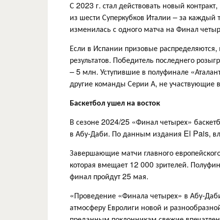
С 2023 г. стал действовать новый контракт,
из шести Суперкубков Италии – за каждый 
изменилась с одного матча на Финал четыре
Если в Испании призовые распределяются, и
результатов. Победитель последнего розы
– 5 млн. Уступившие в полуфинале «Аталан
другие команды Серии А, не участвующие в
Баскетбол ушел на восток
В сезоне 2024/25 «Финал четырех» баскетб
в Абу-Даби. По данным издания El Pais, вл
Завершающие матчи главного европейского 
которая вмещает 12 000 зрителей. Полуфин
финал пройдут 25 мая.
«Проведение «Финала четырех» в Абу-Даби
атмосферу Евролиги новой и разнообразной
преданным поклонникам свежие впечатлени