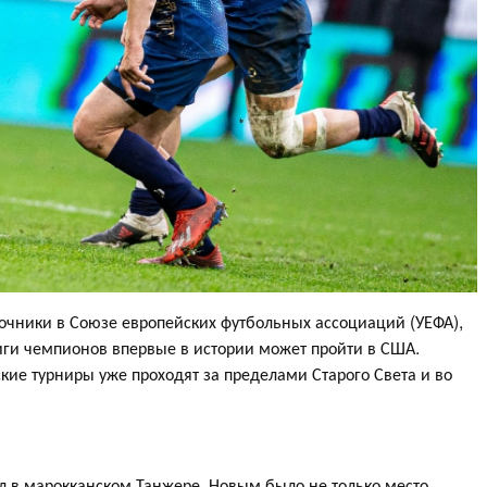
очники в Союзе европейских футбольных ассоциаций (УЕФА),
Лиги чемпионов впервые в истории может пройти в США.
кие турниры уже проходят за пределами Старого Света и во
л в марокканском Танжере. Новым было не только место