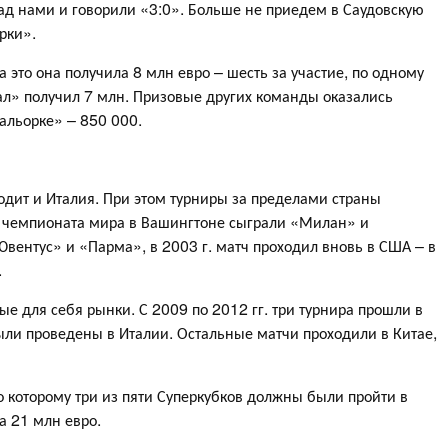
ад нами и говорили «3:0». Больше не приедем в Саудовскую
рки».
 это она получила 8 млн евро – шесть за участие, по одному
ал» получил 7 млн. Призовые других команды оказались
альорке» – 850 000.
одит и Италия. При этом турниры за пределами страны
до чемпионата мира в Вашингтоне сыграли «Милан» и
Ювентус» и «Парма», в 2003 г. матч проходил вновь в США – в
.
ые для себя рынки. С 2009 по 2012 гг. три турнира прошли в
были проведены в Италии. Остальные матчи проходили в Китае,
о которому три из пяти Суперкубков должны были пройти в
а 21 млн евро.