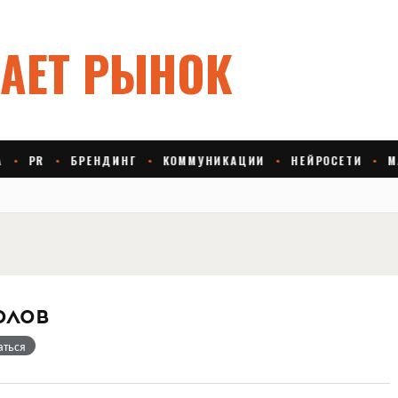
олов
аться