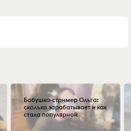
Бабушка-стример Ольга:
сколько зарабатывает и как
стала популярной