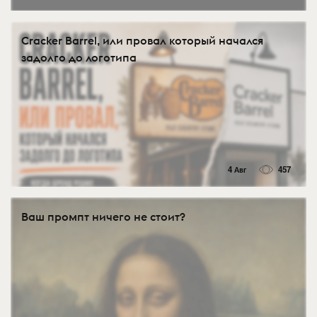
Cracker Barrel, или провал который начался
задолго до логотипа
4 Авг
457
Ваш промпт ничего не стоит?