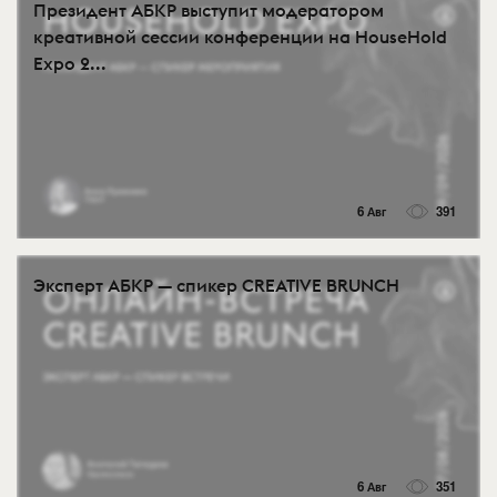
Президент АБКР выступит модератором
креативной сессии конференции на HouseHold
Expo 2...
6 Авг
391
Эксперт АБКР — спикер CREATIVE BRUNCH
6 Авг
351