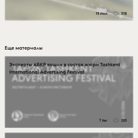
19 Июл
318
Еще материалы
Эксперты АБКР вошли в состав жюри Tashkent
International Advertising Festival
7 Авг
263