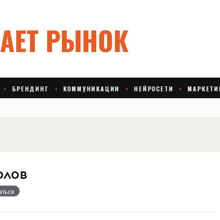
олов
аться