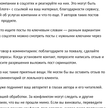
омпании в соцсетях и реагируйте на них. Это могут быть
блоге» с ссылкой на ваш материал, благодарности сервису,
б услугах компании и что-то еще. У авторов таких постов
 продукте.
ак что ищите посты по ключевым словам — разным вариантам
х соцсетях можно смотреть посты с нужными ключами через
зговор в комментариях: поблагодарите за похвалу, сделайте
просы. Когда установите контакт, попросите написать отзыв и
осите разрешения выложить пост скриншотом.
о нас такие приятные вещи. Не могли бы вы оставить отзыв по
омментарий от лояльного клиента.
уже поднимет ваш авторитет в глазах автора и его читателей.
шей обработки. За конфликтом могут следить и другие
риях, что вы не прошли мимо. Если вы виноваты, переведите
пешно решите конфликт, пользователь скорее всего подпишет к