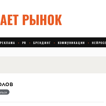
олов
аться