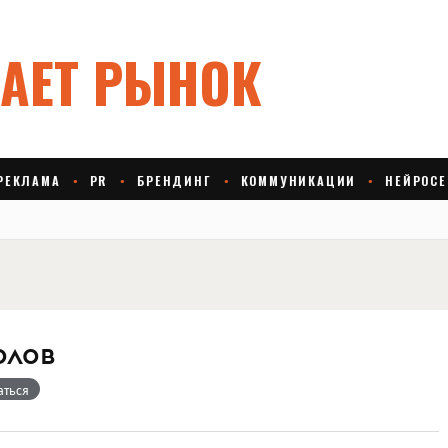
олов
аться