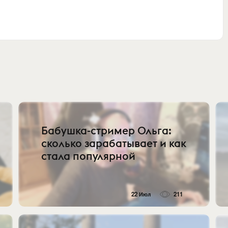
Бабушка-стример Ольга:
сколько зарабатывает и как
стала популярной
22 Июл
211