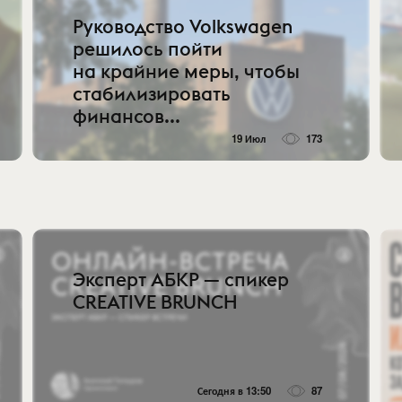
Руководство Volkswagen
решилось пойти
на крайние меры, чтобы
стабилизировать
финансов...
19 Июл
173
Эксперт АБКР — спикер
CREATIVE BRUNCH
Сегодня в 13:50
87