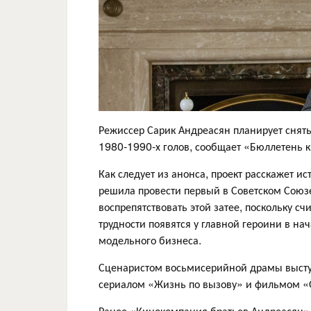
Режиссер Сарик Андреасян планирует снять
1980-1990-х голов, сообщает «Бюллетень 
Как следует из анонса, проект расскажет и
решила провести первый в Советском Союзе
воспрепятствовать этой затее, поскольку с
трудности появятся у главной героини в на
модельного бизнеса.
Сценаристом восьмисерийной драмы выступ
сериалом «Жизнь по вызову» и фильмом «О
Ранее «Кинокомпания братьев Андреасян» 