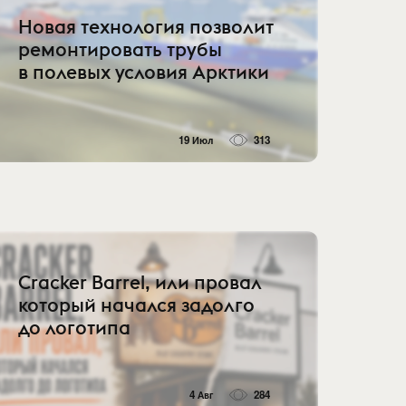
Новая технология позволит
ремонтировать трубы
в полевых условия Арктики
19 Июл
313
Cracker Barrel, или провал
который начался задолго
до логотипа
4 Авг
284