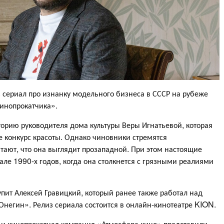
 сериал про изнанку модельного бизнеса в СССР на рубеже
кинопрокатчика».
сторию руководителя дома культуры Веры Игнатьевой, которая
 конкурс красоты. Однако чиновники стремятся
читают, что она выглядит прозападной. При этом настоящие
чале 1990-х годов, когда она столкнется с грязными реалиями
ит Алексей Гравицкий, который ранее также работал над
негин». Релиз сериала состоится в онлайн-кинотеатре KION.
и кинопрокатная компания «Атмосфера кино» представили