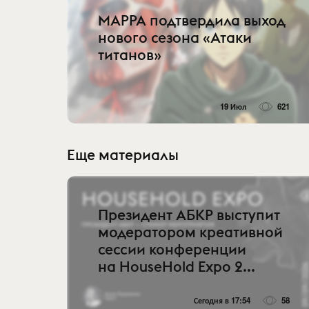
MAPPA подтвердила выход
нового сезона «Атаки
титанов»
19 Июл
621
Еще материалы
Президент АБКР выступит
модератором креативной
сессии конференции
на HouseHold Expo 2...
Сегодня в 17:54
58