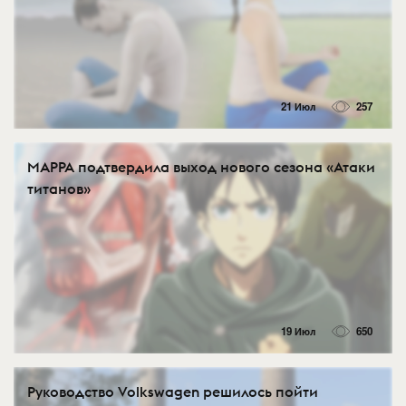
21 Июл
257
MAPPA подтвердила выход нового сезона «Атаки
титанов»
19 Июл
650
Руководство Volkswagen решилось пойти