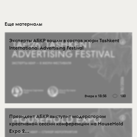
Еще материалы
Эксперты АБКР вошли в состав жюри Tashkent
International Advertising Festival
Вчера в 18:56
180
Президент АБКР выступит модератором
креативной сессии конференции на HouseHold
Expo 2...