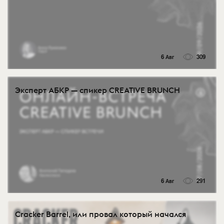
6 Авг
309
Эксперт АБКР — спикер CREATIVE BRUNCH
6 Авг
291
Cracker Barrel, или провал который начался