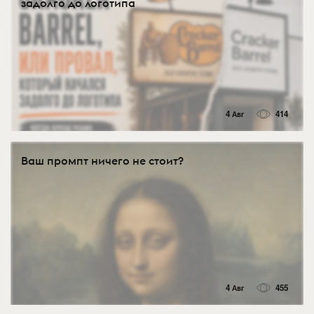
задолго до логотипа
4 Авг
414
Ваш промпт ничего не стоит?
4 Авг
455