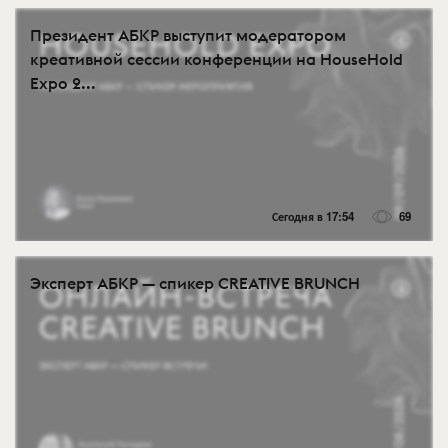
Президент АБКР выступит модератором
креативной сессии конференции на HouseHold
Expo 2...
Сегодня в 17:54
69
Эксперт АБКР — спикер CREATIVE BRUNCH