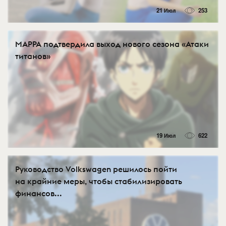
21 Июл
253
MAPPA подтвердила выход нового сезона «Атаки
титанов»
19 Июл
622
Руководство Volkswagen решилось пойти
на крайние меры, чтобы стабилизировать
финансов...