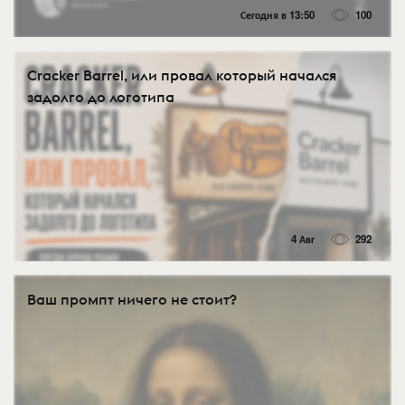
Сегодня в 13:50
100
Cracker Barrel, или провал который начался
задолго до логотипа
4 Авг
292
Ваш промпт ничего не стоит?