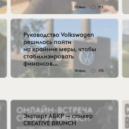
22 Июл
211
Руководство Volkswagen
решилось пойти
на крайние меры, чтобы
стабилизировать
финансов...
19 Июл
173
Эксперт АБКР — спикер
CREATIVE BRUNCH