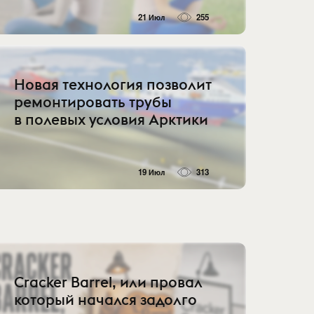
21 Июл
255
Новая технология позволит
ремонтировать трубы
в полевых условия Арктики
19 Июл
313
Cracker Barrel, или провал
который начался задолго