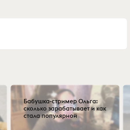
Бабушка-стример Ольга:
сколько зарабатывает и как
стала популярной