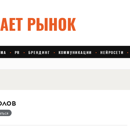
олов
аться