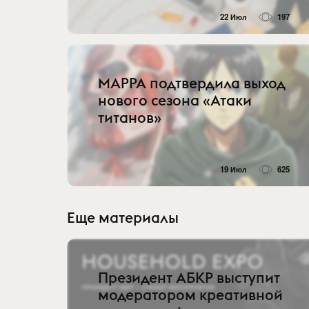
22 Июл
197
MAPPA подтвердила выход
нового сезона «Атаки
титанов»
19 Июл
625
Еще материалы
Президент АБКР выступит
модератором креативной