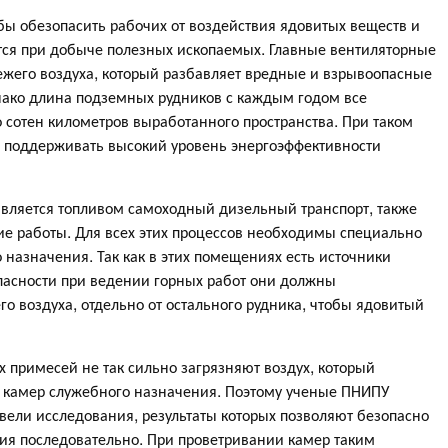
бы обезопасить рабочих от воздействия ядовитых веществ и
тся при добыче полезных ископаемых. Главные вентиляторные
ежего воздуха, который разбавляет вредные и взрывоопасные
ако длина подземных рудников с каждым годом все
о сотен километров выработанного пространства. При таком
 поддерживать высокий уровень энергоэффективности
авляется топливом самоходный дизельный транспорт, также
ие работы. Для всех этих процессов необходимы специально
назначения. Так как в этих помещениях есть источники
пасности при ведении горных работ они должны
о воздуха, отдельно от остального рудника, чтобы ядовитый
 примесей не так сильно загрязняют воздух, который
х камер служебного назначения. Поэтому ученые ПНИПУ
овели исследования, результаты которых позволяют безопасно
ия последовательно. При проветривании камер таким