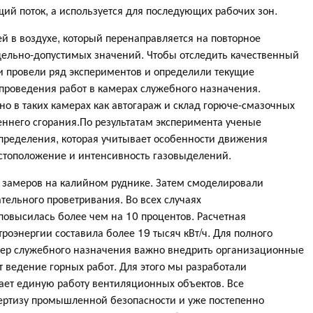
щий поток, а используется для последующих рабочих зон.
 в воздухе, который перенаправляется на повторное
ельно-допустимых значений. Чтобы отследить качественный
и провели ряд экспериментов и определили текущие
проведения работ в камерах служебного назначения.
о в таких камерах как автогараж и склад горюче-смазочных
еннего сгорания.По результатам эксперимента ученые
пределения, которая учитывает особенности движения
естоположение и интенсивность газовыделений.
 замеров на калийном руднике. Затем смоделировали
ельного проветривания. Во всех случаях
повысилась более чем на 10 процентов. Расчетная
роэнергии составила более 19 тысяч кВт/ч. Для полного
мер служебного назначения важно внедрить организационные
т ведение горных работ. Для этого мы разработали
ает единую работу вентиляционных объектов. Все
ртизу промышленной безопасности и уже постепенно