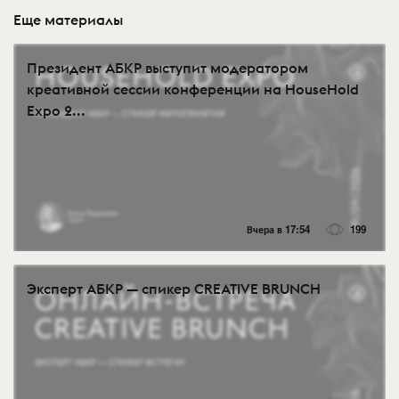
Еще материалы
Президент АБКР выступит модератором
креативной сессии конференции на HouseHold
Expo 2...
Вчера в 17:54
199
Эксперт АБКР — спикер CREATIVE BRUNCH