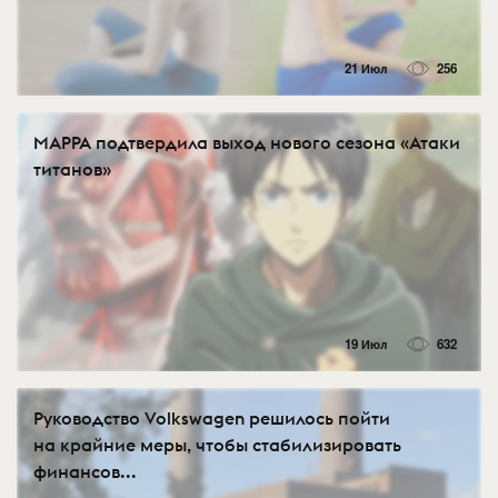
21 Июл
256
MAPPA подтвердила выход нового сезона «Атаки
титанов»
19 Июл
632
Руководство Volkswagen решилось пойти
на крайние меры, чтобы стабилизировать
финансов...