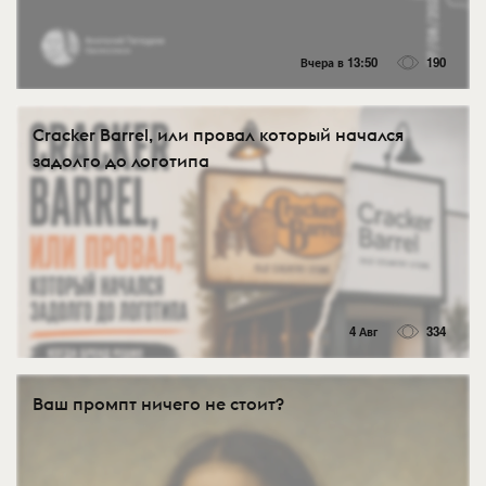
Вчера в 13:50
190
Cracker Barrel, или провал который начался
задолго до логотипа
4 Авг
334
Ваш промпт ничего не стоит?