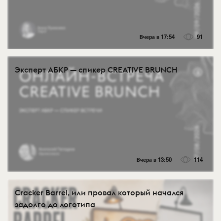
Вчера в 17:54
91
Эксперт АБКР — спикер CREATIVE BRUNCH
Вчера в 13:50
114
Cracker Barrel, или провал который начался
задолго до логотипа