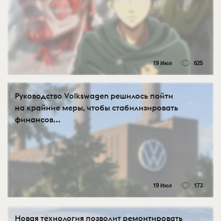
19 Июл
625
Руководство Volkswagen решилось пойти
на крайние меры, чтобы стабилизировать
финансов...
19 Июл
173
Новая технология позволит ремонтировать