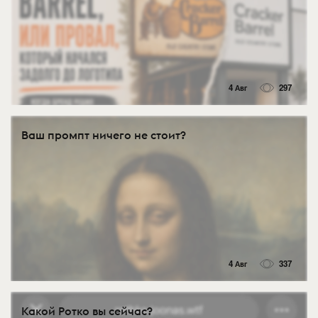
4 Авг
297
Ваш промпт ничего не стоит?
4 Авг
337
Какой Ротко вы сейчас?