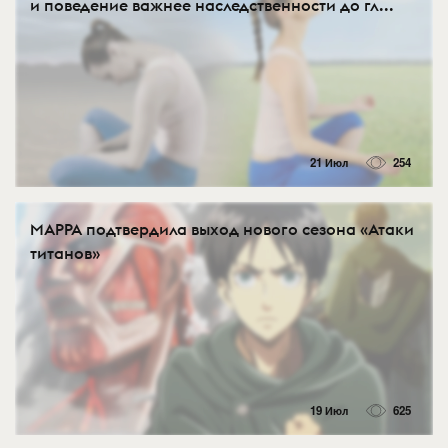
и поведение важнее наследственности до гл...
21 Июл
254
MAPPA подтвердила выход нового сезона «Атаки
титанов»
19 Июл
625