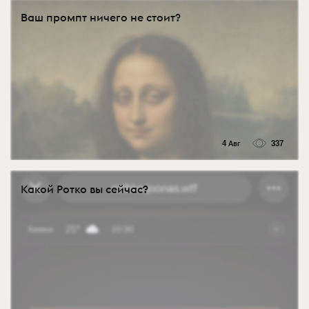
Ваш промпт ничего не стоит?
4 Авг
337
Какой Ротко вы сейчас?