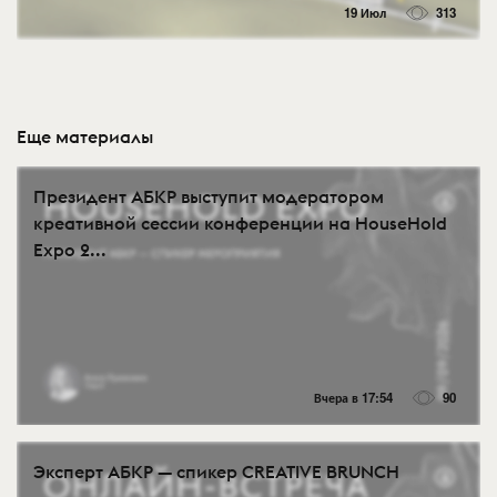
19 Июл
313
Еще материалы
Президент АБКР выступит модератором
креативной сессии конференции на HouseHold
Expo 2...
Вчера в 17:54
90
Эксперт АБКР — спикер CREATIVE BRUNCH