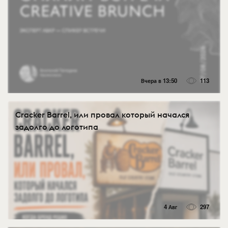
Вчера в 13:50
113
Cracker Barrel, или провал который начался
задолго до логотипа
4 Авг
297