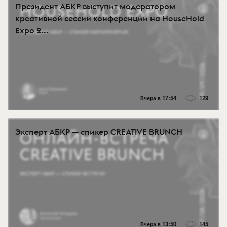
Президент АБКР выступит модератором
креативной сессии конференции на HouseHold
Expo 2...
Вчера в 17:54
129
Эксперт АБКР — спикер CREATIVE BRUNCH
Вчера в 13:50
145