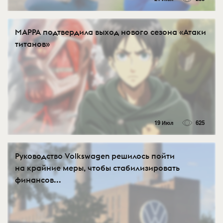
MAPPA подтвердила выход нового сезона «Атаки
титанов»
19 Июл
625
Руководство Volkswagen решилось пойти
на крайние меры, чтобы стабилизировать
финансов...