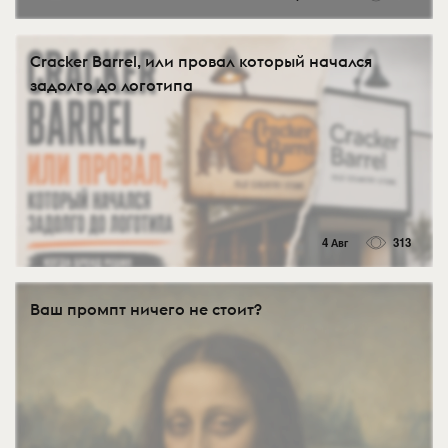
Cracker Barrel, или провал который начался
задолго до логотипа
4 Авг
313
Ваш промпт ничего не стоит?