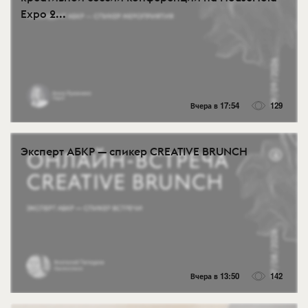
Expo 2...
Вчера в 17:54
129
Эксперт АБКР — спикер CREATIVE BRUNCH
Вчера в 13:50
142