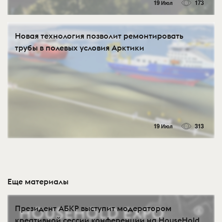
19 Июл
173
Новая технология позволит ремонтировать
трубы в полевых условия Арктики
19 Июл
313
Еще материалы
Президент АБКР выступит модератором
креативной сессии конференции на HouseHold