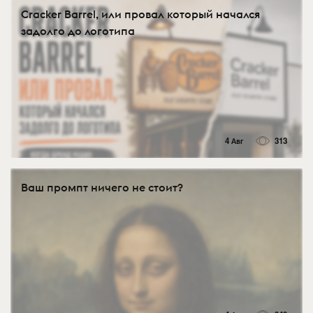
Cracker Barrel, или провал который начался
задолго до логотипа
4 Авг
313
Ваш промпт ничего не стоит?