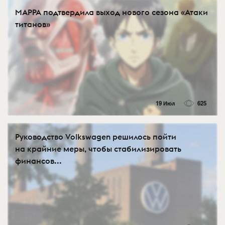
MAPPA подтвердила выход нового сезона «Атаки
титанов»
19 Июл
625
Руководство Volkswagen решилось пойти
на крайние меры, чтобы стабилизировать
финансов...