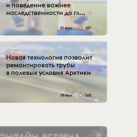
и поведение важнее
наследственности до гл...
21 Июл
257
Новая технология позволит
ремонтировать трубы
в полевых условия Арктики
19 Июл
315