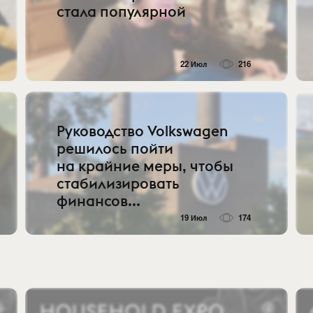
стала популярной
22 Июл
216
Руководство Volkswagen
решилось пойти
на крайние меры, чтобы
стабилизировать
финансов...
19 Июл
174