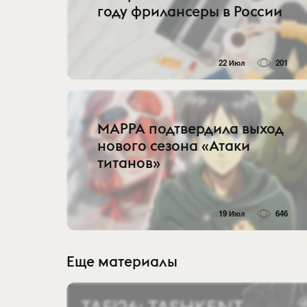
году фрилансеры в России
22 Июл
201
MAPPA подтвердила выход
нового сезона «Атаки
титанов»
19 Июл
646
Еще материалы