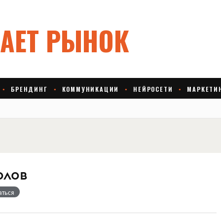
олов
аться