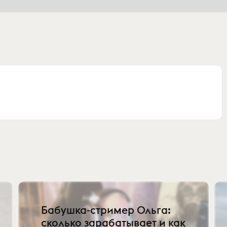
Бабушка-стример Ольга:
сколько зарабатывает и как