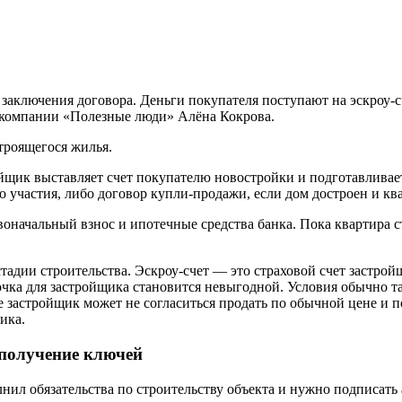
 заключения договора. Деньги покупателя поступают на эскроу-с
й компании «Полезные люди» Алёна Кокрова.
троящегося жилья.
ройщик выставляет счет покупателю новостройки и подготавливает
 участия, либо договор купли-продажи, если дом достроен и ква
воначальный взнос и ипотечные средства банка. Пока квартира с
стадии строительства. Эскроу-счет — это страховой счет застро
рочка для застройщика становится невыгодной. Условия обычно 
 же застройщик может не согласиться продать по обычной цене и
ика.
 получение ключей
нил обязательства по строительству объекта и нужно подписать