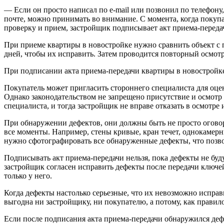
— Если он просто написал по e-mail или позвонил по телефону
почте, можно принимать во внимание. С момента, когда покупа
проверку и прием, застройщик подписывает акт приема-переда
При приеме квартиры в новостройке нужно сравнить объект с 
дней, чтобы их исправить. Затем проводится повторный осмотр,
При подписании акта приема-передачи квартиры в новостройке
Покупатель может пригласить стороннего специалиста для оце
Однако законодательством не запрещено присутствие и осмот
специалиста, и тогда застройщик не вправе отказать в осмотре
При обнаружении дефектов, они должны быть не просто оговор
все моменты. Например, стены кривые, кран течет, однокамерн
нужно сфотографировать все обнаруженные дефекты, что позвол
Подписывать акт приема-передачи нельзя, пока дефекты не буд
застройщик согласен исправить дефекты после передачи ключей
только у него.
Когда дефекты настолько серьезные, что их невозможно исправи
выгодна ни застройщику, ни покупателю, а потому, как правил
Если после подписания акта приема-передачи обнаружился деф