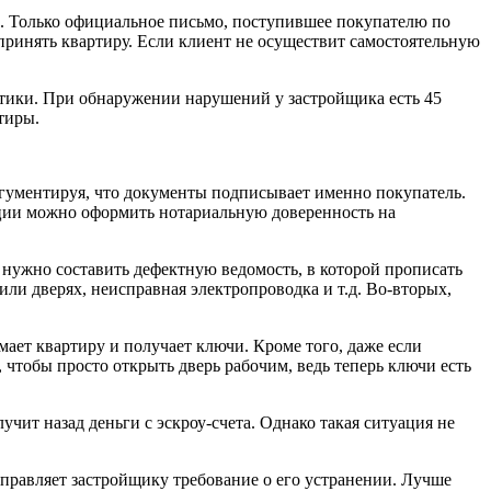
кта. Только официальное письмо, поступившее покупателю по
 принять квартиру. Если клиент не осуществит самостоятельную
стики. При обнаружении нарушений у застройщика есть 45
тиры.
ргументируя, что документы подписывает именно покупатель.
ации можно оформить нотариальную доверенность на
 нужно составить дефектную ведомость, в которой прописать
ли дверях, неисправная электропроводка и т.д. Во-вторых,
мает квартиру и получает ключи. Кроме того, даже если
 чтобы просто открыть дверь рабочим, ведь теперь ключи есть
чит назад деньги с эскроу-счета. Однако такая ситуация не
правляет застройщику требование о его устранении. Лучше