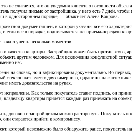
, это не считается, что он уведомил клиента о готовности объе
тель получил письмо от застройщика, у него есть 7 дней, чтобы
чи в одностороннем порядке, — объясняет Алёна Кокрова.
проектной документацией, в которой указаны все его характери
 и если все в порядке, подписывается акт приема-передачи квар
 важно учесть несколько моментов.
нки качества квартиры. Застройщик может быть против этого, а
р объекта другим человеком. Для исключения конфликтной ситу
 именно им.
ены на словах, но и зафиксированы документально. Во-первых,
ый стеклопакет вместо двухкамерного, царапины на сантехнике и
ит иметь доказательства на руках.
ут исправлены. Как только покупатель ставит подпись, он прини
, владельцу квартиры придется каждый раз приезжать на объект,
ть, договор с застройщиком можно расторгнуть. Покупатель полу
о, они стараются прийти к компромиссу.
ект, который невозможно было обнаружить ранее, покупатель на