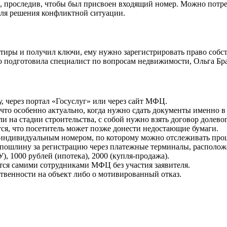
е, проследив, чтобы был присвоен входящий номер. Можно потре
 для решения конфликтной ситуации.
ртиры и получил ключи, ему нужно зарегистрировать право собс
ю подготовила специалист по вопросам недвижимости, Ольга Бр
у, через портал «Госуслуг» или через сайт МФЦ.
что особенно актуально, когда нужно сдать документы именно в 
и на стадии строительства, с собой нужно взять договор долево
тся, что посетитель может позже донести недостающие бумаги.
 индивидуальным номером, по которому можно отслеживать проц
пошлину за регистрацию через платежные терминалы, располож
, 1000 рублей (ипотека), 2000 (купля-продажа).
тся самими сотрудниками МФЦ без участия заявителя.
твенности на объект либо о мотивированный отказ.