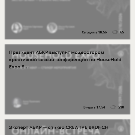
Сегодня в 18:56
65
Президент АБКР выступит модератором
креативной сессии конференции на HouseHold
Expo 2...
Вчера в 17:54
230
Эксперт АБКР — спикер CREATIVE BRUNCH