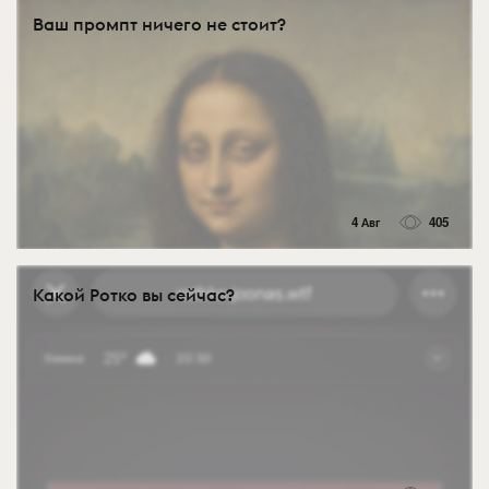
Ваш промпт ничего не стоит?
4 Авг
405
Какой Ротко вы сейчас?