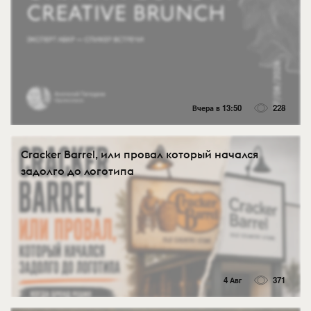
Вчера в 13:50
228
Cracker Barrel, или провал который начался
задолго до логотипа
4 Авг
371