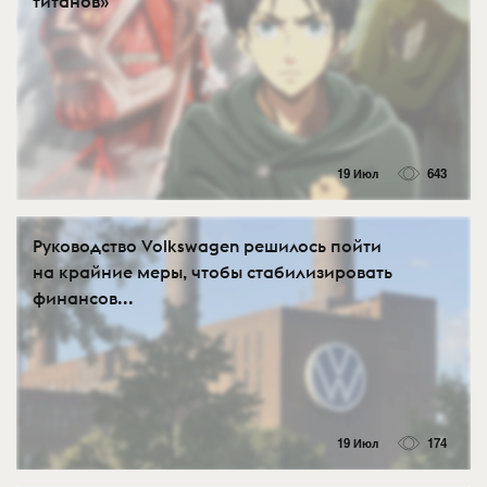
титанов»
19 Июл
643
Руководство Volkswagen решилось пойти
на крайние меры, чтобы стабилизировать
финансов...
19 Июл
174