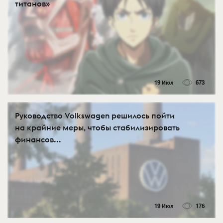
титанов»
19 Июл
673
Руководство Volkswagen решилось пойти
на крайние меры, чтобы стабилизировать
финансов...
19 Июл
176