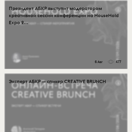
Президент АБКР выступит модератором
креативной сессии конференции на HouseHold
Expo 2...
6 Авг
477
Эксперт АБКР — спикер CREATIVE BRUNCH