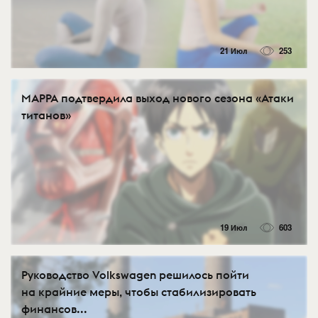
21 Июл
253
MAPPA подтвердила выход нового сезона «Атаки
титанов»
19 Июл
603
Руководство Volkswagen решилось пойти
на крайние меры, чтобы стабилизировать
финансов...