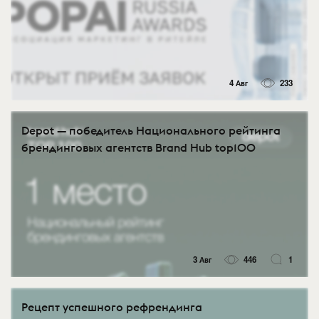
4 Авг
233
Depot — победитель Национального рейтинга
брендинговых агентств Brand Hub top100
3 Авг
446
1
Рецепт успешного рефрендинга