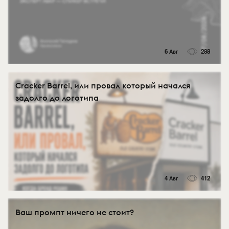
6 Авг
288
Cracker Barrel, или провал который начался
задолго до логотипа
4 Авг
412
Ваш промпт ничего не стоит?