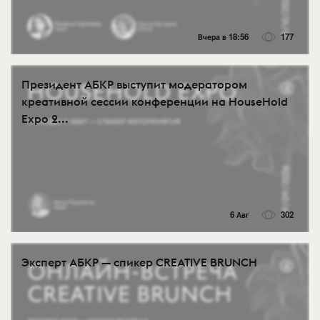
Вчера в 18:56
177
Президент АБКР выступит модератором
креативной сессии конференции на HouseHold
Expo 2...
6 Авг
302
Эксперт АБКР — спикер CREATIVE BRUNCH