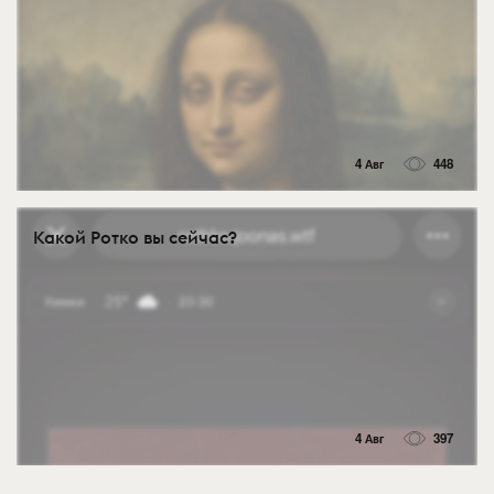
4 Авг
448
Какой Ротко вы сейчас?
4 Авг
397