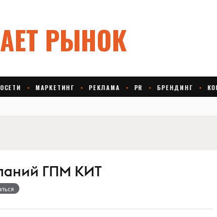
паний ГПМ КИТ
аться