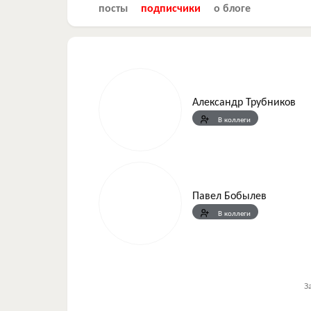
посты
подписчики
о блоге
Александр Трубников
В коллеги
Павел Бобылев
В коллеги
З