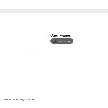
Олег Руднев
В коллеги
агружены все подписчики