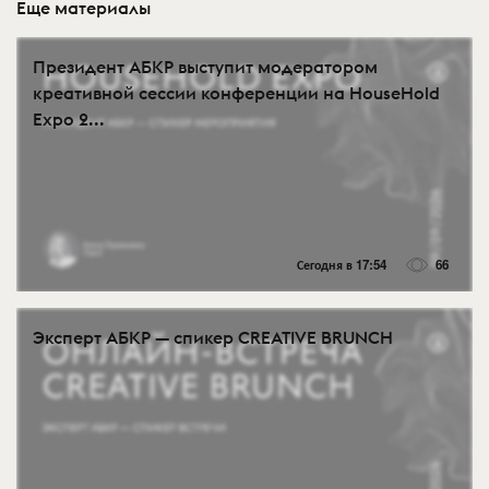
Еще материалы
Президент АБКР выступит модератором
креативной сессии конференции на HouseHold
Expo 2...
Сегодня в 17:54
66
Эксперт АБКР — спикер CREATIVE BRUNCH