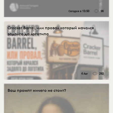
Сегодня в 13:50
96
Cracker Barrel, или провал который начался
задолго до логотипа
4 Авг
292
Ваш промпт ничего не стоит?