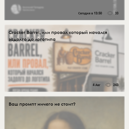
Сегодня в 13:50
33
Cracker Barrel, или провал который начался
задолго до логотипа
4 Авг
243
Ваш промпт ничего не стоит?