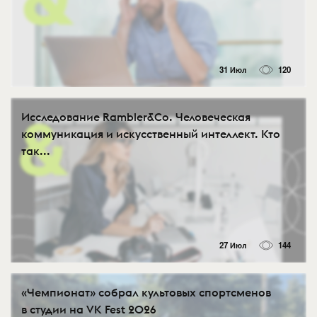
31 Июл
120
Исследование Rambler&Co. Человеческая
коммуникация и искусственный интеллект. Кто
так...
27 Июл
144
«Чемпионат» собрал культовых спортсменов
в студии на VK Fest 2026