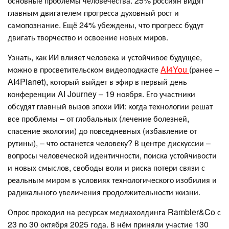
основные проблемы человечества. 25% россиян видят
главным двигателем прогресса духовный рост и
самопознание. Ещё 24% убеждены, что прогресс будут
двигать творчество и освоение новых миров.
Узнать, как ИИ влияет человека и устойчивое будущее,
можно в просветительском видеоподкасте
AI4You
(ранее –
AI4Planet), который выйдет в эфир в первый день
конференции AI Journey – 19 ноября. Его участники
обсудят главный вызов эпохи ИИ: когда технологии решат
все проблемы – от глобальных (лечение болезней,
спасение экологии) до повседневных (избавление от
рутины), – что останется человеку? В центре дискуссии –
вопросы человеческой идентичности, поиска устойчивости
и новых смыслов, свободы воли и риска потери связи с
реальным миром в условиях технологического изобилия и
радикального увеличения продолжительности жизни.
Опрос проходил на ресурсах медиахолдинга Rambler&Co с
23 по 30 октября 2025 года. В нём приняли участие 130