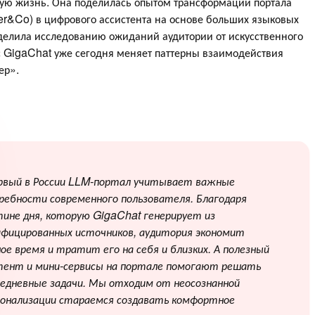
ную жизнь. Она поделилась опытом трансформации портала
r&Co) в цифрового ассистента на основе больших языковых
делила исследованию ожиданий аудитории от искусственного
ис GigaChat уже сегодня меняет паттерны взаимодействия
ер».
рвый в России LLM-портал учитывает важные
ребности современного пользователя. Благодаря
тине дня, которую GigaChat генерирует из
ифицированных источников, аудитория экономит
ое время и тратит его на себя и близких. А полезный
тент и мини-сервисы на портале помогают решать
седневные задачи. Мы отходим от неосознанной
сонализации стараемся создавать комфортное