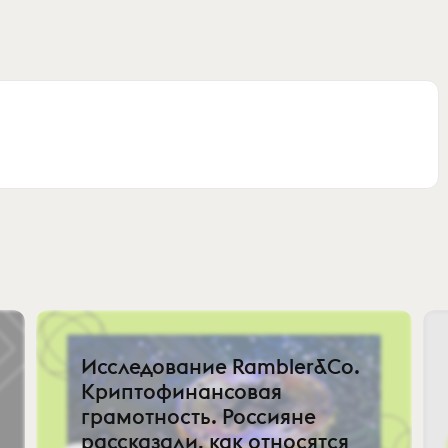
Исследование Rambler&Co.
Криптофинансовая
грамотность. Россияне
рассказали, как относятся