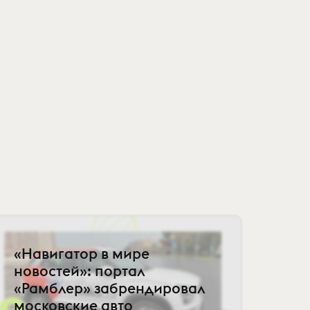
«Навигатор в мире
новостей»: портал
«Рамблер» забрендировал
московские авто