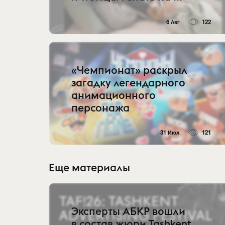
6 Авг
122
«Чемпионат» раскрыл
загадку легендарного
анимационного
персонажа
31 Июл
121
Еще материалы
Эксперты АБКР вошли
в состав жюри Tashkent