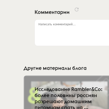
Комментарии
Написать комментарий...
Другие материалы блога
Исследование Rambler&Co:
более половины россиян
разрешают домашним
питомцам спать на ...