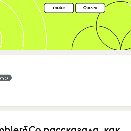
аться
bler&Co рассказала, как