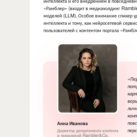
интеллекта и его внедрением в повседнев
«Рамблер» (входит в медиахолдинг Ramble
моделей (LLM). Особое внимание спикер у
интеллекта и тому, как нейросетевой серв
пользователей с контентом портала «Рамбл
«Пе
пот
кар
вер
личн
кон
пов
Анна Иванова
пер
Директор департамента контента
и технологий Rambler&Co,