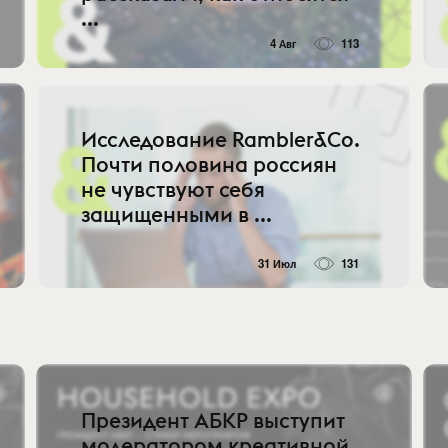
...
4 Авг
113
Исследование Rambler&Co.
Почти половина россиян
не чувствуют себя
защищенными в ...
31 Июл
131
Президент АБКР выступит
модератором креативной