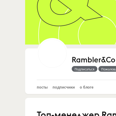
Rambler&Co
Подписаться
Пожалов
посты
подписчики
о блоге
Топ-менеджер Ram