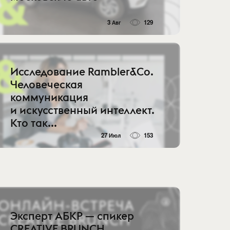
3 Авг
129
Исследование Rambler&Co.
Человеческая
коммуникация
и искусственный интеллект.
Кто так...
27 Июл
153
Эксперт АБКР — спикер
CREATIVE BRUNCH