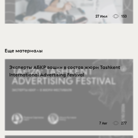
27 Июл
153
Еще материалы
Эксперты АБКР вошли в состав жюри Tashkent
International Advertising Festival
7 Авг
277