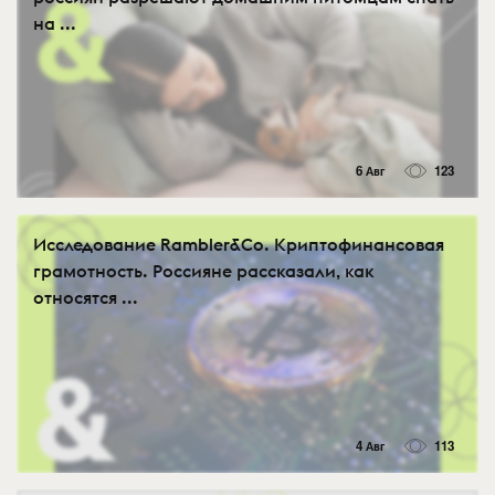
на ...
6 Авг
123
Исследование Rambler&Co. Криптофинансовая
грамотность. Россияне рассказали, как
относятся ...
4 Авг
113