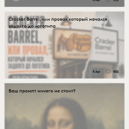
Cracker Barrel, или провал который начался
задолго до логотипа
4 Авг
463
Ваш промпт ничего не стоит?