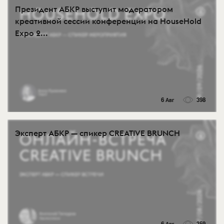
Президент АБКР выступит модератором
креативной сессии конференции на HouseHold
Expo 2...
6 Авг
398
Эксперт АБКР — спикер CREATIVE BRUNCH
6 Авг
359