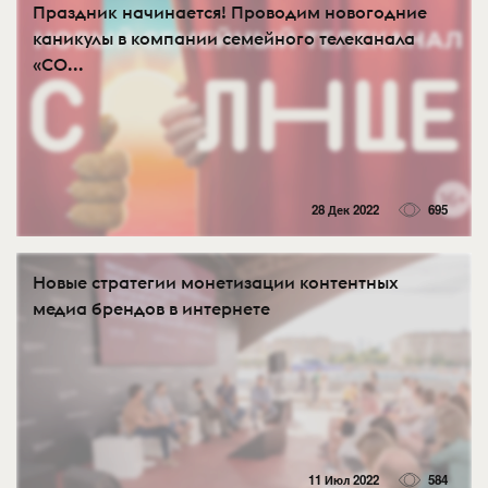
Праздник начинается! Проводим новогодние
каникулы в компании семейного телеканала
«СО...
28 Дек 2022
695
Новые стратегии монетизации контентных
медиа брендов в интернете
11 Июл 2022
584