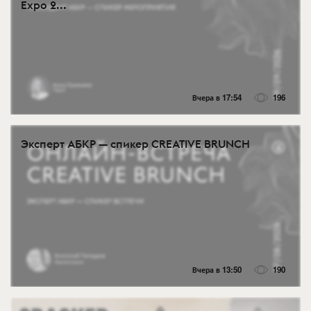
Expo 2...
Вчера в 17:54
196
Эксперт АБКР — спикер CREATIVE BRUNCH
Вчера в 13:50
190