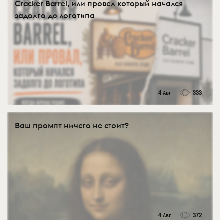
Cracker Barrel, или провал который начался
задолго до логотипа
4 Авг
333
Ваш промпт ничего не стоит?
4 Авг
372