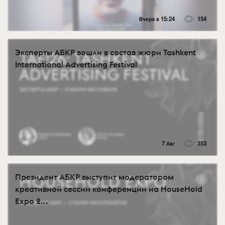
Вчера в 15:24
154
Эксперты АБКР вошли в состав жюри Tashkent
International Advertising Festival
7 Авг
353
Президент АБКР выступит модератором
креативной сессии конференции на HouseHold
Expo 2...