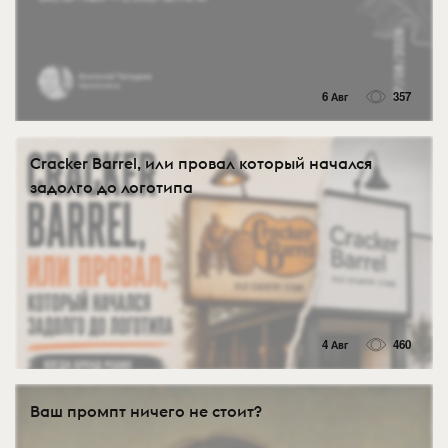
6 Авг
357
Cracker Barrel, или провал который начался
задолго до логотипа
4 Авг
460
Ваш промпт ничего не стоит?