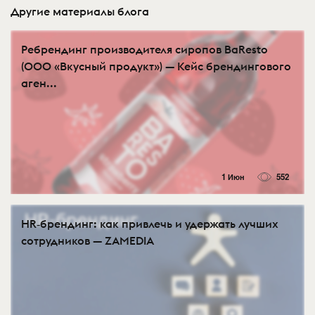
Другие материалы блога
Ребрендинг производителя сиропов BaResto
(ООО «Вкусный продукт») — Кейс брендингового
аген...
1 Июн
552
HR‑брендинг: как привлечь и удержать лучших
сотрудников — ZAMEDIA