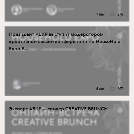
7 Авг
275
Президент АБКР выступит модератором
креативной сессии конференции на HouseHold
Expo 2...
6 Авг
397
Эксперт АБКР — спикер CREATIVE BRUNCH