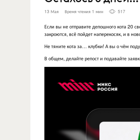
13 Мая
Время чтения 1 мин
517
Если вы не отправите депошного кота 20 св
закроются, всё пойдет наперекосяк, и в нов
Не тяните кота за… клубки! А вы о чём по
В общем, делайте репост и подавайте заявк