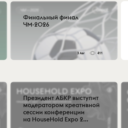
Финальный финал
ЧМ-2026
3 Авг
411
Президент АБКР выступит
модератором креативной
сессии конференции
на HouseHold Expo 2...