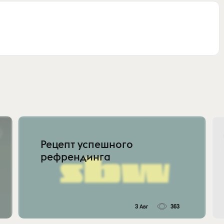
Рецепт успешного
рефрендинга
3 Авг
363