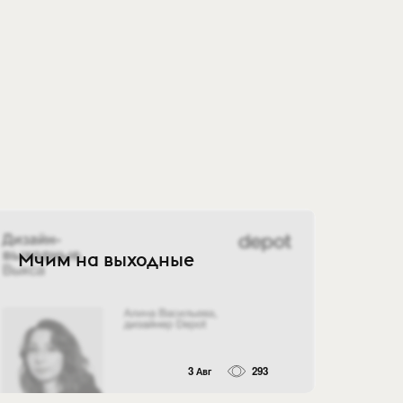
Мчим на выходные
3 Авг
293