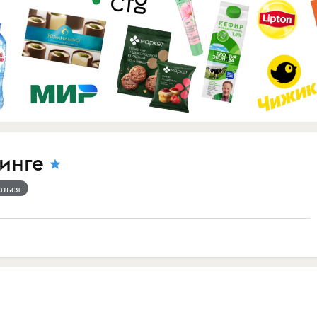
инге
аться