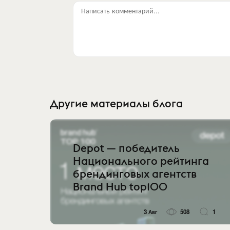
Написать комментарий...
Другие материалы блога
Depot — победитель
Национального рейтинга
брендинговых агентств
Brand Hub top100
3 Авг
508
1