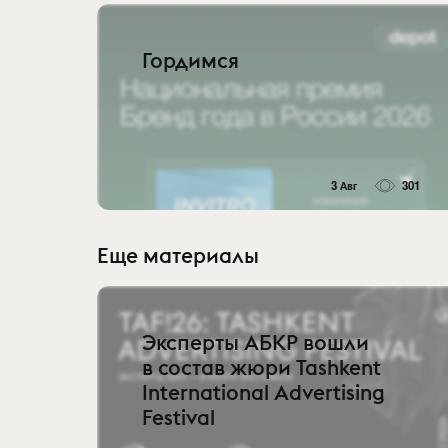
Гордимся
3 Авг
301
Еще материалы
Эксперты АБКР вошли
в состав жюри Tashkent
International Advertising
Festival