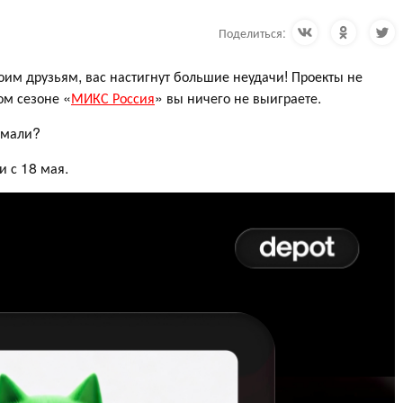
Поделиться:
оим друзьям, вас настигнут большие неудачи! Проекты не
ом сезоне «
МИКС Россия
» вы ничего не выиграете.
думали?
и с 18 мая.