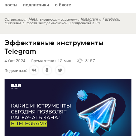
посты
подписчики
о блоге
Организация Meta, владеющая соцсетями Instagram и Facebook,
признана в России экстремистской и запрещена в РФ
Эффективные инструменты
Telegram
4 Окт 2024
Время чтения 12 мин
3157
Поделиться: