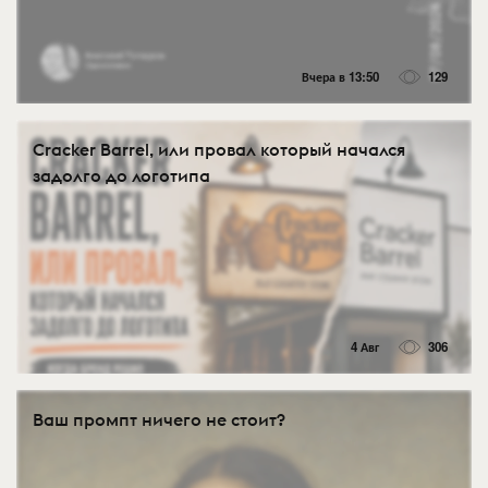
Вчера в 13:50
129
Cracker Barrel, или провал который начался
задолго до логотипа
4 Авг
306
Ваш промпт ничего не стоит?