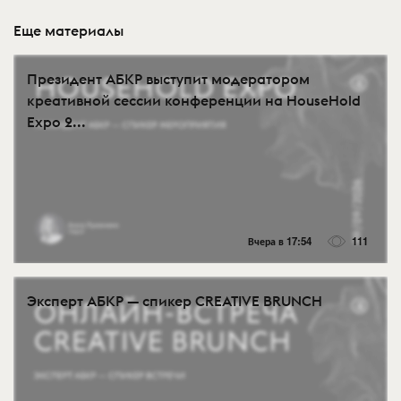
Еще материалы
Президент АБКР выступит модератором
креативной сессии конференции на HouseHold
Expo 2...
Вчера в 17:54
111
Эксперт АБКР — спикер CREATIVE BRUNCH